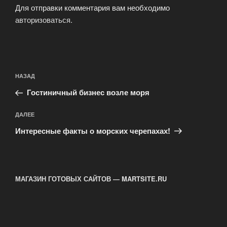
Для отправки комментария вам необходимо
авторизоваться
.
Навигация
Предыдущая
НАЗАД
по
запись:
записям
Гостиничный бизнес возле моря
Следующая
ДАЛЕЕ
запись
Интересные факты о морских черепахах!
МАГАЗИН ГОТОВЫХ САЙТОВ — MARTSITE.RU