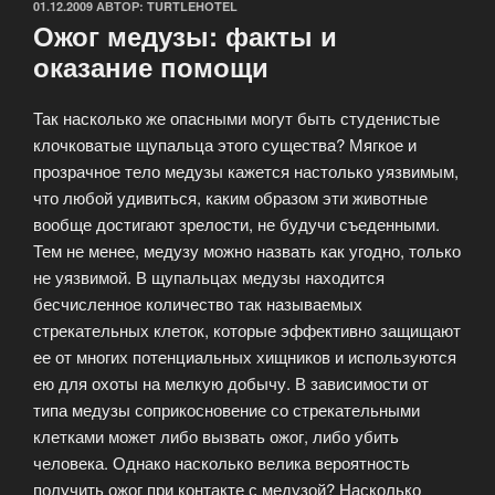
ОПУБЛИКОВАНО
01.12.2009
АВТОР:
TURTLEHOTEL
Ожог медузы: факты и
оказание помощи
Так насколько же опасными могут быть студенистые
клочковатые щупальца этого существа? Мягкое и
прозрачное тело медузы кажется настолько уязвимым,
что любой удивиться, каким образом эти животные
вообще достигают зрелости, не будучи съеденными.
Тем не менее, медузу можно назвать как угодно, только
не уязвимой. В щупальцах медузы находится
бесчисленное количество так называемых
стрекательных клеток, которые эффективно защищают
ее от многих потенциальных хищников и используются
ею для охоты на мелкую добычу. В зависимости от
типа медузы соприкосновение со стрекательными
клетками может либо вызвать ожог, либо убить
человека. Однако насколько велика вероятность
получить ожог при контакте с медузой? Насколько