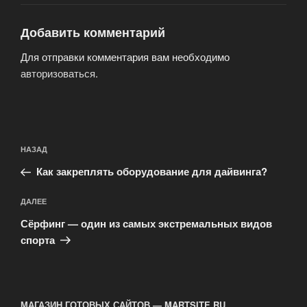
Добавить комментарий
Для отправки комментария вам необходимо
авторизоваться
.
Навигация
Предыдущая
НАЗАД
по
запись:
записям
Как закреплять оборудование для дайвинга?
Следующая
ДАЛЕЕ
запись
Сёрфинг — один из самых экстремальных видов
спорта
МАГАЗИН ГОТОВЫХ САЙТОВ — MARTSITE.RU