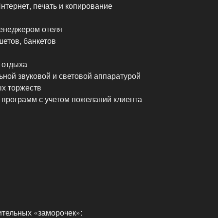
Интернет, печать и копирование
менеджером отеля
шетов, банкетов
 отдыха
ьной звуковой и световой аппаратурой
ых торжеств
 программ с учетом пожеланий клиента
ительных «заморочек»: