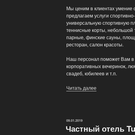
Мы ценим в клиентах умение о
предлагаем услуги спортивно
универсальную спортивную пл
теннисные корты, небольшой 
парные, финские сауны, площ
ресторан, салон красоты.
Наш персонал поможет Вам в 
корпоративных вечеринок, лю
свадеб, юбилеев и т.п.
Читать далее
«Приморский
отель
«Черепаха»
где
можно
ОПУБЛИКОВАНО
09.01.2019
приятно
Частный отель Tur
провести