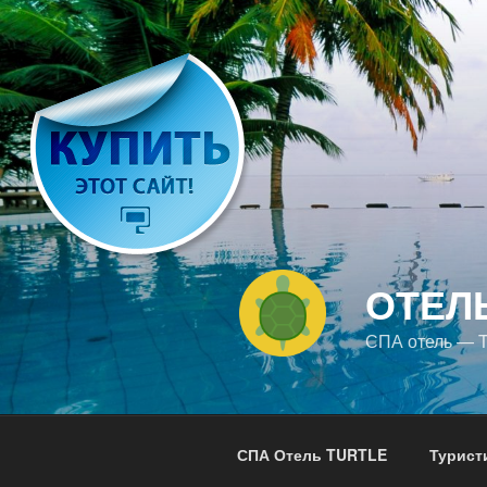
Перейти
к
содержимому
ОТЕЛ
СПА отель — 
СПА Отель TURTLE
Турист