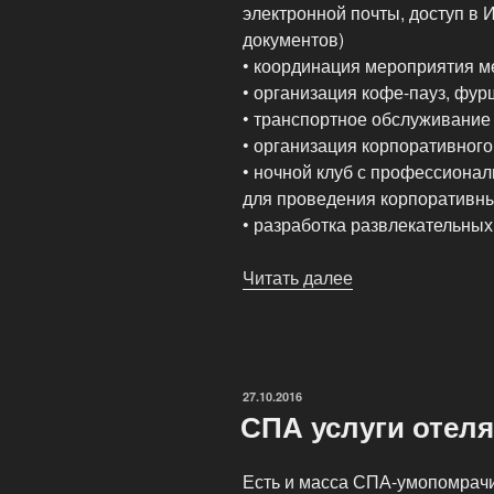
электронной почты, доступ в 
документов)
• координация мероприятия 
• организация кофе-пауз, фур
• транспортное обслуживание
• организация корпоративного
• ночной клуб с профессионал
для проведения корпоративн
• разработка развлекательных
Читать далее
«Деловой
туризм
Turtle
Hotel»
ОПУБЛИКОВАНО
27.10.2016
СПА услуги отеля
Есть и масса СПА-умопомрач