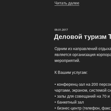
Читать далее
«Частный
отель
Turtle
Hotel»
ОПУБЛИКОВАНО
09.01.2017
Деловой туризм Tu
Одним из направлений отдыха,
является организация корпор
мероприятий.
К Вашим услугам:
• конференц-зал на 200 перс
чартами, экраном, системой 
• залы для совещаний на 70 и
• банкетный зал
• бизнес-центр (телефон, факс