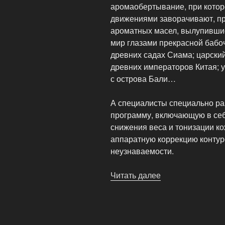
аромаобертывание, при кото
движениями заворачивают, про
ароматных масел, вылупившись
мир глазами прекрасной бабо
древних садах Сиама; царски
древних императоров Китая; 
с острова Бали…
А специалисты специально ра
программу, включающую в се
снижения веса и тонизации к
аппаратную коррекцию контур
неузнаваемости.
Читать далее
«СПА
услуги
отеля»