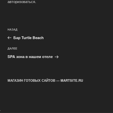
авторизоваться
.
Навигация
Предыдущая
НАЗАД
по
запись:
записям
Бар Turtle Beach
Следующая
ДАЛЕЕ
запись
SPA зона в нашем отеле
МАГАЗИН ГОТОВЫХ САЙТОВ — MARTSITE.RU
.