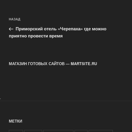
Навигация
Предыдущая
НАЗАД
по
запись:
записям
Приморский отель «Черепаха» где можно
приятно провести время
МАГАЗИН ГОТОВЫХ САЙТОВ — MARTSITE.RU
.
МЕТКИ